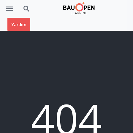
Menü
Ara
Yardım
404