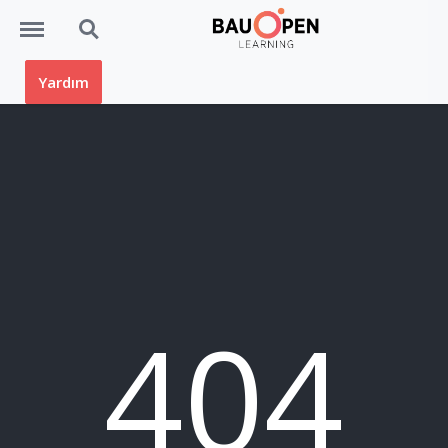
Menü
Ara
Yardım
404