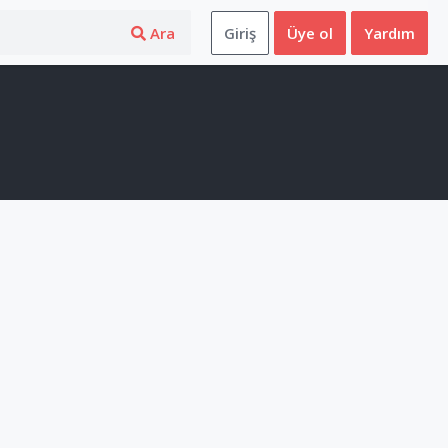
Ara
Giriş
Üye ol
Yardım