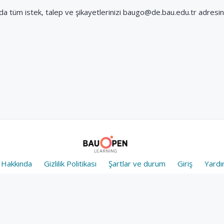
 tüm istek, talep ve şikayetlerinizi baugo@de.bau.edu.tr adresine i
Hakkında
Gizlilik Politikası
Şartlar ve durum
Giriş
Yard
e Commons Atıf-GayriTicari-AynıLisanslaPaylaş 4.0 Uluslararası Lisansı ile 
Site Map