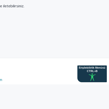
letebilirsiniz.
Erişilebilirlik Menüsü
CTRL+B
ım
lisanslanmıştır.