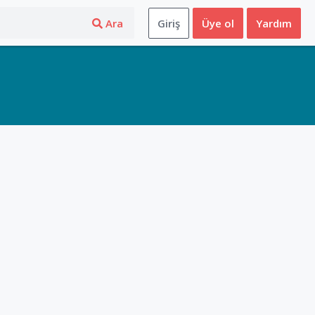
Ara
Giriş
Üye ol
Yardım