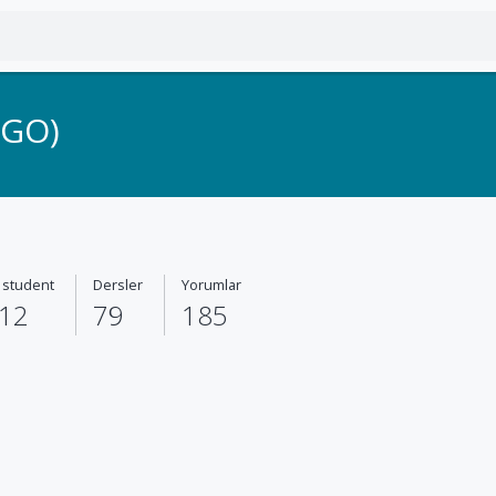
uGO)
l student
Dersler
Yorumlar
12
79
185