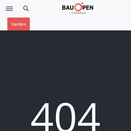
Menü
Ara
Yardım
404