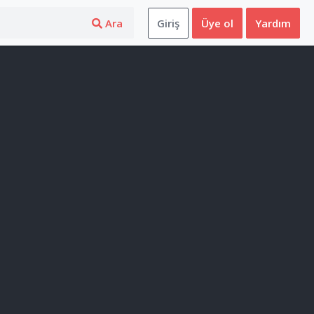
Ara
Giriş
Üye ol
Yardım