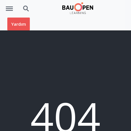
Menü
Ara
Yardım
404