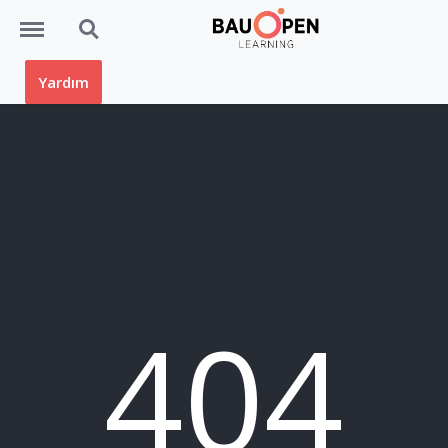
Menü
Ara
Yardım
404